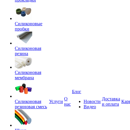
Силиконовые
пробки
Силиконовая
резина
Силиконовая
мембрана
Блог
О
Доставка
Силиконовая
Услуги
Новости
Кар
нас
и оплата
резиновая смесь
Видео