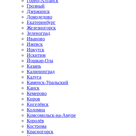
Горно-Алтайск
Грозный
Дзержинск
Домодедово
Екатеринбург
Железногорск
Зеленоград
Иваново
Ижевск
Иркутск
Искитим
Йошкар-Ола
Казань
Калининград
Калуга
Каменск-Уральский
Канск
Кемерово
Киров
Киселёвск
Коломна
Комсомольск-на-Амуре
Королёв
Кострома
Красногорск