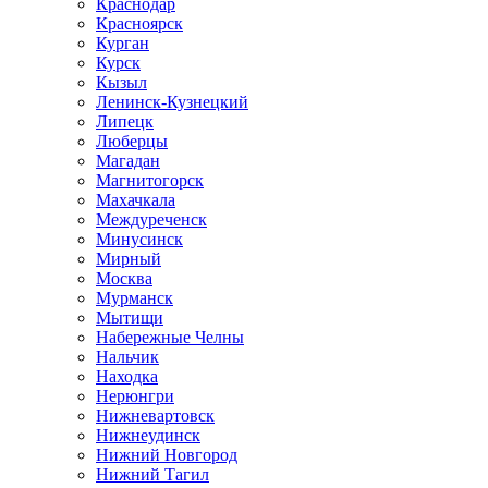
Краснодар
Красноярск
Курган
Курск
Кызыл
Ленинск-Кузнецкий
Липецк
Люберцы
Магадан
Магнитогорск
Махачкала
Междуреченск
Минусинск
Мирный
Москва
Мурманск
Мытищи
Набережные Челны
Нальчик
Находка
Нерюнгри
Нижневартовск
Нижнеудинск
Нижний Новгород
Нижний Тагил