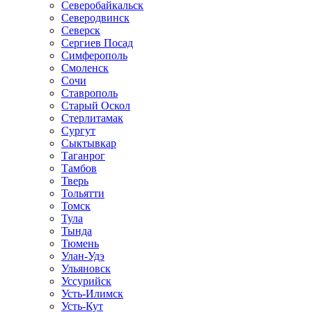
Северобайкальск
Северодвинск
Северск
Сергиев Посад
Симферополь
Смоленск
Сочи
Ставрополь
Старый Оскол
Стерлитамак
Сургут
Сыктывкар
Таганрог
Тамбов
Тверь
Тольятти
Томск
Тула
Тында
Тюмень
Улан-Удэ
Ульяновск
Уссурийск
Усть-Илимск
Усть-Кут