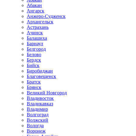
Абакан
Ангарск
Анжеро-Судженск
Архангельск
Астрахань
Ачинск
Балашиха
Барнаул
Белгород
Белово
Бердск
Бийск
Биробиджан
Благовещенск
Братск
Брянск
Великий Новгород
Владивосток
Владикавказ
Владимир
Волгоград
Волжский
Вологда
Воронеж