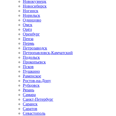
Новокузнецк
Новосибирск
Ногинск
Норильск
Одинцово
Омск
Орёл
Оренбург
Пенза
Пермь
Петрозаводск
Петропавловск-Камчатский
Подольск
Прокопьевск
Псков
Пушкино
Раменское
Ростов-на-Дону
Рубцовск
Рязань
Самара
Санкт-Петербург
Саранск
Саратов
Севастополь