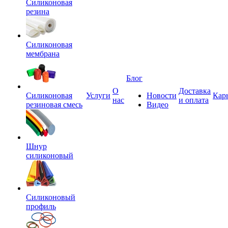
Силиконовая
резина
Силиконовая
мембрана
Блог
О
Доставка
Силиконовая
Услуги
Новости
Кар
нас
и оплата
резиновая смесь
Видео
Шнур
силиконовый
Силиконовый
профиль