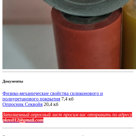
Документы
Физико-механические свойства силиконового и
полиуретанового покрытия
7,4 кб
Опросник Секвойя
20,4 кб
Заполненный опросный лист просим вас отправить по адресу
pkns012@gmail.com