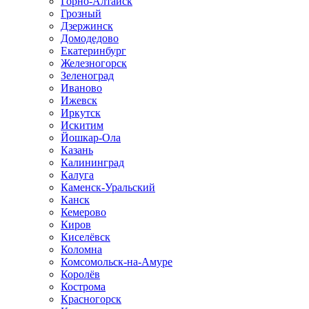
Горно-Алтайск
Грозный
Дзержинск
Домодедово
Екатеринбург
Железногорск
Зеленоград
Иваново
Ижевск
Иркутск
Искитим
Йошкар-Ола
Казань
Калининград
Калуга
Каменск-Уральский
Канск
Кемерово
Киров
Киселёвск
Коломна
Комсомольск-на-Амуре
Королёв
Кострома
Красногорск