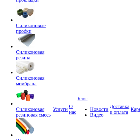
Силиконовые
пробки
Силиконовая
резина
Силиконовая
мембрана
Блог
О
Доставка
Силиконовая
Услуги
Новости
Кар
нас
и оплата
резиновая смесь
Видео