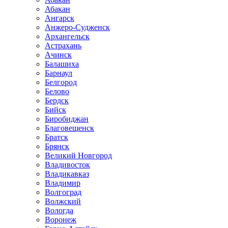
Абакан
Ангарск
Анжеро-Судженск
Архангельск
Астрахань
Ачинск
Балашиха
Барнаул
Белгород
Белово
Бердск
Бийск
Биробиджан
Благовещенск
Братск
Брянск
Великий Новгород
Владивосток
Владикавказ
Владимир
Волгоград
Волжский
Вологда
Воронеж