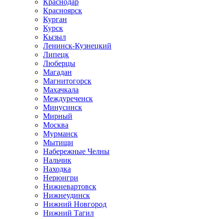
Краснодар
Красноярск
Курган
Курск
Кызыл
Ленинск-Кузнецкий
Липецк
Люберцы
Магадан
Магнитогорск
Махачкала
Междуреченск
Минусинск
Мирный
Москва
Мурманск
Мытищи
Набережные Челны
Нальчик
Находка
Нерюнгри
Нижневартовск
Нижнеудинск
Нижний Новгород
Нижний Тагил