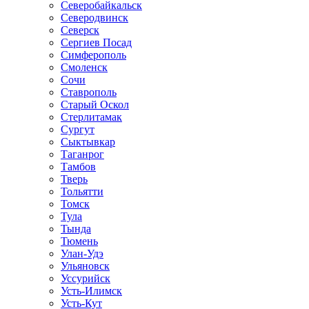
Северобайкальск
Северодвинск
Северск
Сергиев Посад
Симферополь
Смоленск
Сочи
Ставрополь
Старый Оскол
Стерлитамак
Сургут
Сыктывкар
Таганрог
Тамбов
Тверь
Тольятти
Томск
Тула
Тында
Тюмень
Улан-Удэ
Ульяновск
Уссурийск
Усть-Илимск
Усть-Кут