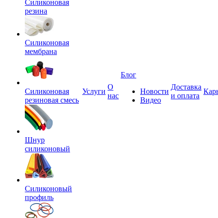
Силиконовая
резина
Силиконовая
мембрана
Блог
О
Доставка
Силиконовая
Услуги
Новости
Кар
нас
и оплата
резиновая смесь
Видео
Шнур
силиконовый
Силиконовый
профиль