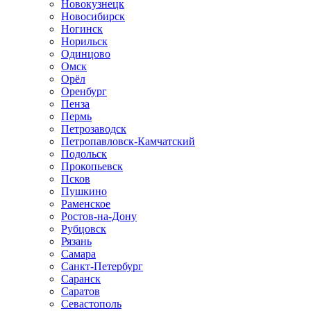
Новокузнецк
Новосибирск
Ногинск
Норильск
Одинцово
Омск
Орёл
Оренбург
Пенза
Пермь
Петрозаводск
Петропавловск-Камчатский
Подольск
Прокопьевск
Псков
Пушкино
Раменское
Ростов-на-Дону
Рубцовск
Рязань
Самара
Санкт-Петербург
Саранск
Саратов
Севастополь